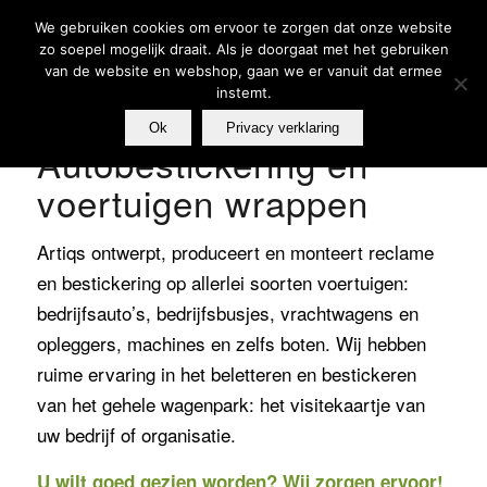
We gebruiken cookies om ervoor te zorgen dat onze website
zo soepel mogelijk draait. Als je doorgaat met het gebruiken
van de website en webshop, gaan we er vanuit dat ermee
instemt.
Ok
Privacy verklaring
Autobestickering en
voertuigen wrappen
Artiqs ontwerpt, produceert en monteert reclame
en bestickering op allerlei soorten voertuigen:
bedrijfsauto’s, bedrijfsbusjes, vrachtwagens en
opleggers, machines en zelfs boten. Wij hebben
ruime ervaring in het beletteren en bestickeren
van het gehele wagenpark: het visitekaartje van
uw bedrijf of organisatie.
U wilt goed gezien worden? Wij zorgen ervoor!