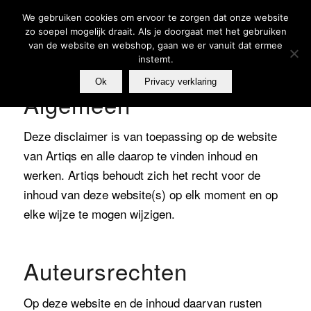
We gebruiken cookies om ervoor te zorgen dat onze website
zo soepel mogelijk draait. Als je doorgaat met het gebruiken
van de website en webshop, gaan we er vanuit dat ermee
instemt.
Ok
Privacy verklaring
Algemeen
Deze disclaimer is van toepassing op de website
van Artiqs en alle daarop te vinden inhoud en
werken. Artiqs behoudt zich het recht voor de
inhoud van deze website(s) op elk moment en op
elke wijze te mogen wijzigen.
Auteursrechten
Op deze website en de inhoud daarvan rusten