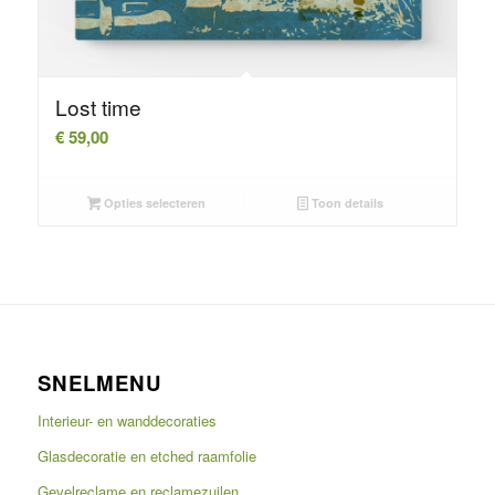
Lost time
€
59,00
Opties selecteren
Toon details
SNELMENU
Interieur- en wanddecoraties
Glasdecoratie en etched raamfolie
Gevelreclame en reclamezuilen