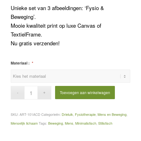
Unieke set van 3 afbeeldingen: ‘Fysio &
Beweging’.
Mooie kwaliteit print op luxe
Canvas
of
TextielFrame
.
Nu gratis verzenden!
Materiaal :
*
Toevoegen aan winkelwagen
SKU:
ART-101ACD
Categorieën:
Drieluik
,
Fysiotherapie
,
Mens en Beweging
,
Menselijk lichaam
Tags:
Beweging
,
Mens
,
Minimalistisch
,
Stilistisch