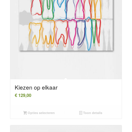
Kiezen op elkaar
€
129,00
Opties selecteren
Toon details