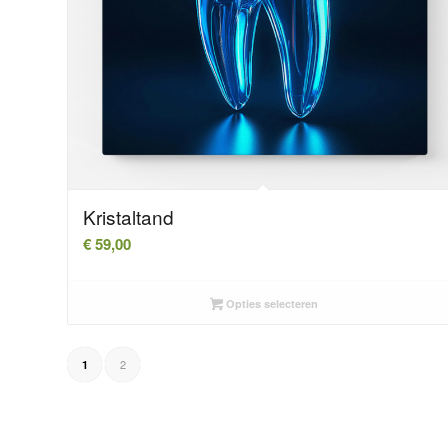
Kristaltand
€
59,00
Opties selecteren
2
1