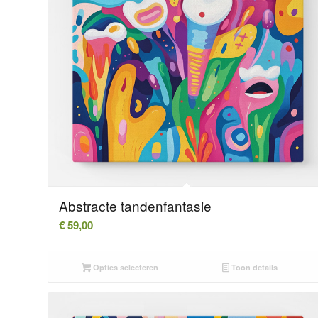
Abstracte tandenfantasie
€
59,00
Opties selecteren
Toon details