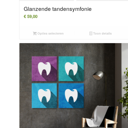
Glanzende tandensymfonie
€
59,00
Opties selecteren
Toon details