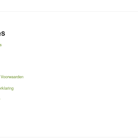
QS
s
 Voorwaarden
rklaring
r