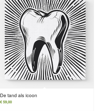
De tand als icoon
€
59,00