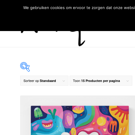
We gebruiken cookies om ervoor te zorgen dat onze websit
Sorteer op
Toon
Standaard
15 Producten per pagina
€ 59
59
89
119
149