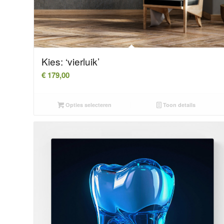
Kies: ‘vierluik’
€
179,00
Opties selecteren
Toon details