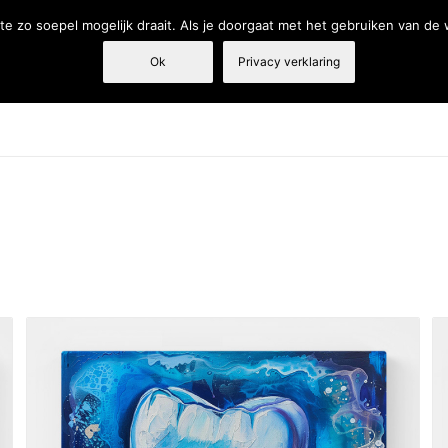
e zo soepel mogelijk draait. Als je doorgaat met het gebruiken van de
Ok
Privacy verklaring
Tandarts
Fysiotherapie
Webshop
Producten en diensten
€ 179
179