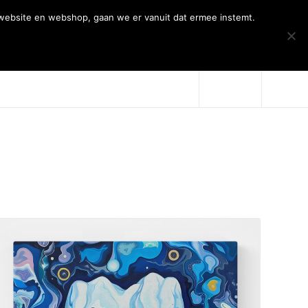
 website en webshop, gaan we er vanuit dat ermee instemt.
Over Artiqs
Projecten
Contact