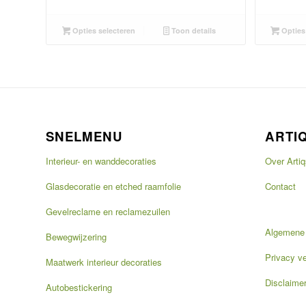
Opties selecteren
Toon details
Opties 
SNELMENU
ARTI
Interieur- en wanddecoraties
Over Artiq
Glasdecoratie en etched raamfolie
Contact
Gevelreclame en reclamezuilen
Algemene
Bewegwijzering
Privacy ve
Maatwerk interieur decoraties
Disclaime
Autobestickering