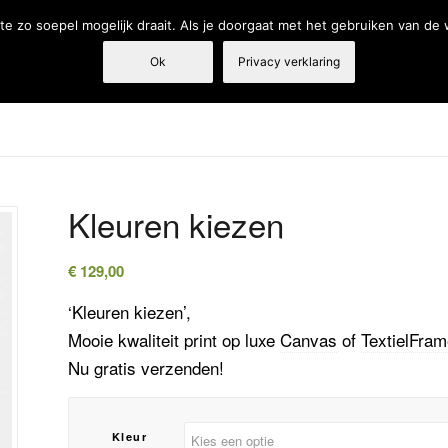
e zo soepel mogelijk draait. Als je doorgaat met het gebruiken van de
Ok
Privacy verklaring
Tandarts
Fysiotherapie
Webshop
Producten en diensten
Kleuren kiezen
€
129,00
‘Kleuren kiezen’,
Mooie kwaliteit print op luxe
Canvas
of
TextielFra
Nu gratis verzenden!
Kleur