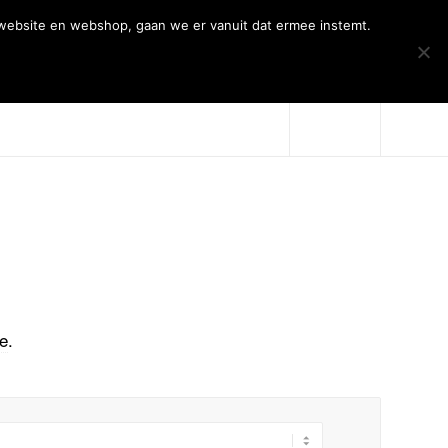
 website en webshop, gaan we er vanuit dat ermee instemt.
Over Artiqs
Projecten
Contact
me
.