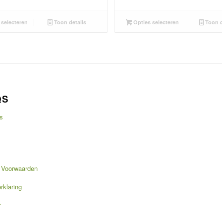
selecteren
Toon details
Opties selecteren
Toon d
QS
s
 Voorwaarden
rklaring
r