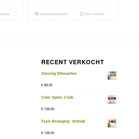
etails
Opties selecteren
Toon details
RECENT VERKOCHT
Dancing Silhouettes
€
89,00
Color Spine: 3-luik
€
139,00
Fysio Beweging: ‘drieluik’
€
139,00