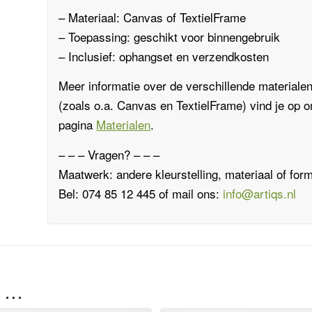
– Materiaal:
Canvas
of
TextielFrame
– Toepassing: geschikt voor binnengebruik
– Inclusief: ophangset en verzendkosten
Meer informatie over de verschillende materiale
(zoals o.a.
Canvas
en
TextielFrame
)
vind je op 
pagina
Materialen
.
– – – Vragen? – – –
Maatwerk: andere kleurstelling, materiaal of for
Bel: 074 85 12 445 of mail ons:
info@artiqs.nl
n …