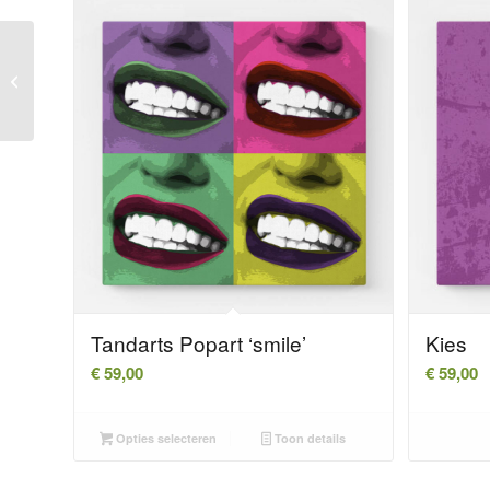
Kiezen op elkaar
Tandarts Popart ‘smile’
Kies
€
59,00
€
59,00
Opties selecteren
Toon details