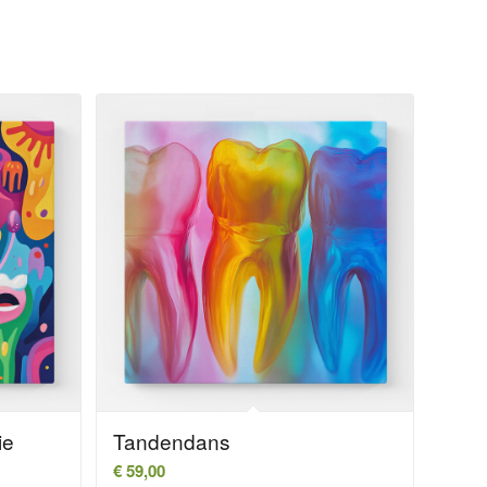
ie
Tandendans
€
59,00