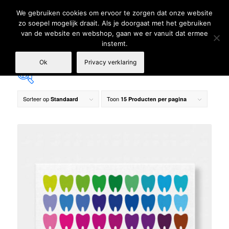
We gebruiken cookies om ervoor te zorgen dat onze website
zo soepel mogelijk draait. Als je doorgaat met het gebruiken
van de website en webshop, gaan we er vanuit dat ermee
instemt.
Ok
Privacy verklaring
Sorteer op
Toon
Standaard
15 Producten per pagina
€ 59
€ 149
59
82
104
127
149