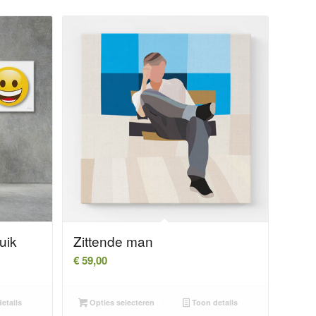
uik
Zittende man
€
59,00
etails
Opties selecteren
Toon details