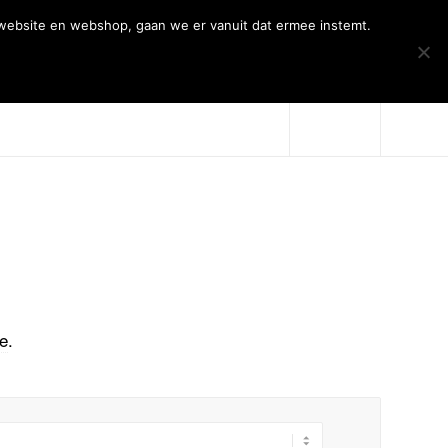
 website en webshop, gaan we er vanuit dat ermee instemt.
Over Artiqs
Projecten
Contact
me
.