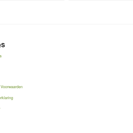
QS
s
 Voorwaarden
rklaring
r