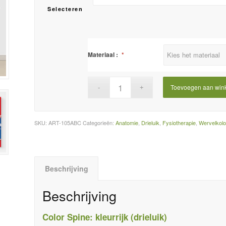
Selecteren
Materiaal :
*
Toevoegen aan win
SKU:
ART-105ABC
Categorieën:
Anatomie
,
Drieluik
,
Fysiotherapie
,
Wervelkol
Beschrijving
Beschrijving
Color Spine: kleurrijk (drieluik)