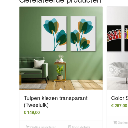
Tulpen kiezen transparant
Color S
(Tweeluik)
€
267,00
€
149,00
Opties 
Opties selecteren
Toon details