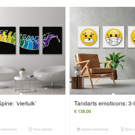
pine: ‘vierluik’
Tandarts emoticons: 3-l
€
139,00
selecteren
Toon details
Opties selecteren
Toon d