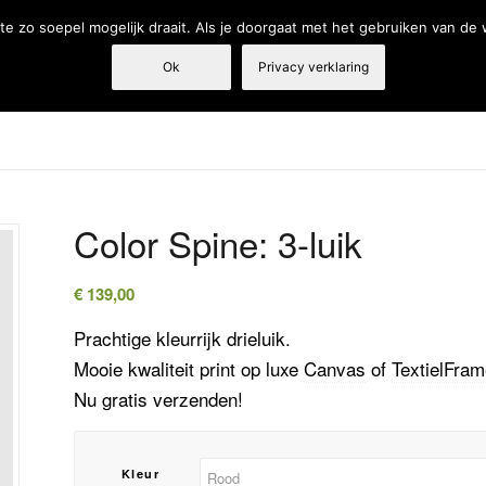
e zo soepel mogelijk draait. Als je doorgaat met het gebruiken van de
Ok
Privacy verklaring
Tandarts
Fysiotherapie
Webshop
Producten en diensten
Color Spine: 3-luik
€
139,00
Prachtige kleurrijk drieluik.
Mooie kwaliteit print op luxe
Canvas
of
TextielFra
Nu gratis verzenden!
Kleur