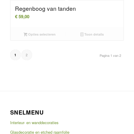
Regenboog van tanden
€
59,00
Opties selecteren
Toon details
2
1
Pagina 1 van 2
SNELMENU
Interieur- en wanddecoraties
Glasdecoratie en etched raamfolie