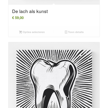
De lach als kunst
€
59,00
Opties selecteren
Toon details