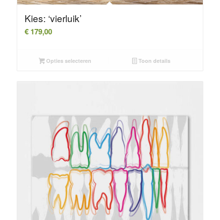
Kies: ‘vierluik’
€
179,00
Opties selecteren
Toon details