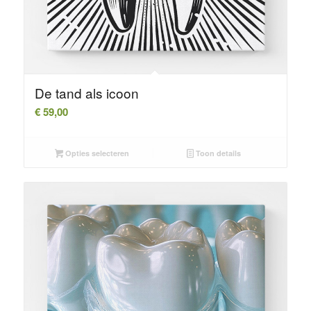
De tand als icoon
€
59,00
Opties selecteren
Toon details