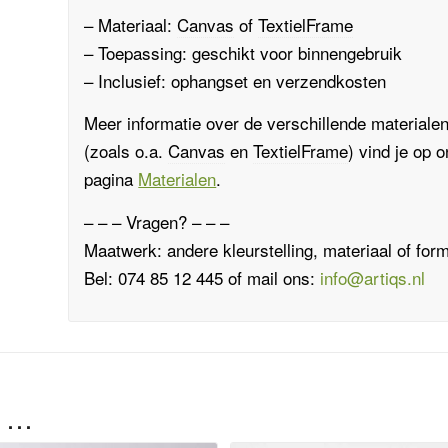
– Materiaal:
Canvas
of
TextielFrame
– Toepassing: geschikt voor binnengebruik
– Inclusief: ophangset en verzendkosten
Meer informatie over de verschillende materiale
(zoals o.a.
Canvas
en
TextielFrame
)
vind je op 
pagina
Materialen
.
– – – Vragen? – – –
Maatwerk: andere kleurstelling, materiaal of for
Bel: 074 85 12 445 of mail ons:
info@artiqs.nl
n …