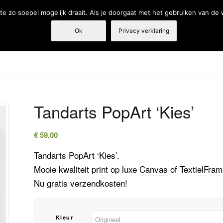
e zo soepel mogelijk draait. Als je doorgaat met het gebruiken van de
Ok
Privacy verklaring
Tandarts
Fysiotherapie
Webshop
Producten en diensten
Tandarts PopArt ‘Kies’
€
59,00
Tandarts PopArt ‘Kies’.
Mooie kwaliteit print op luxe
Canvas
of
TextielFra
Nu gratis verzendkosten!
Kleur