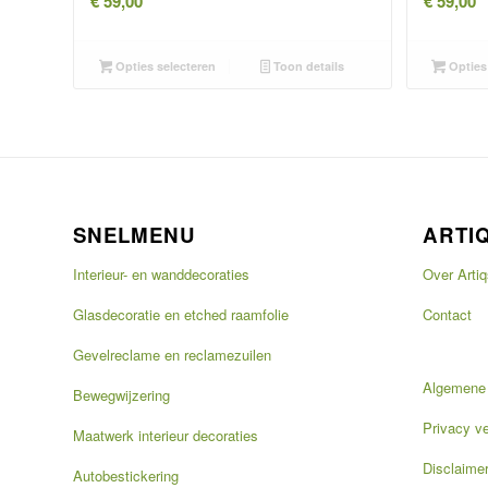
€
59,00
€
59,00
Opties selecteren
Toon details
Opties 
SNELMENU
ARTI
Interieur- en wanddecoraties
Over Artiq
Glasdecoratie en etched raamfolie
Contact
Gevelreclame en reclamezuilen
Algemene
Bewegwijzering
Privacy ve
Maatwerk interieur decoraties
Disclaime
Autobestickering