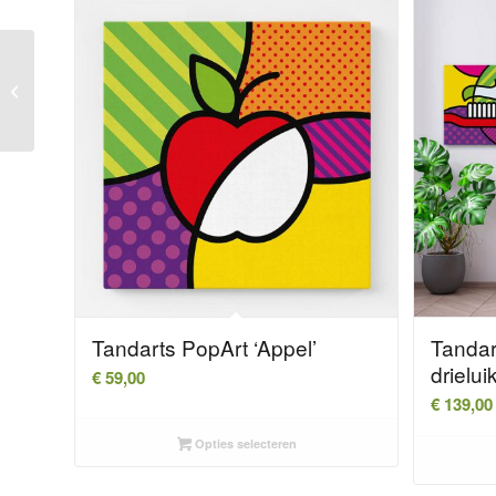
Tandarts PopArt
‘Tandenborstel’
Tandarts PopArt ‘Appel’
Tandar
drielui
€
59,00
€
139,00
Opties selecteren