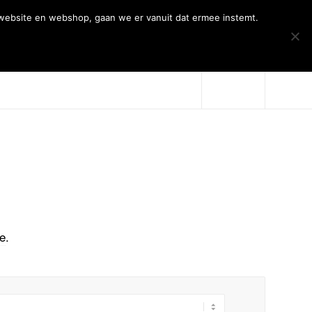
 website en webshop, gaan we er vanuit dat ermee instemt.
Over Artiqs
Projecten
Contact
me
.