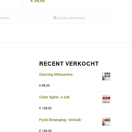
€
59,00
etails
Opties selecteren
RECENT VERKOCHT
Dancing Silhouettes
€
89,00
Color Spine: 3-luik
€
139,00
Fysio Beweging: ‘drieluik’
€
139,00