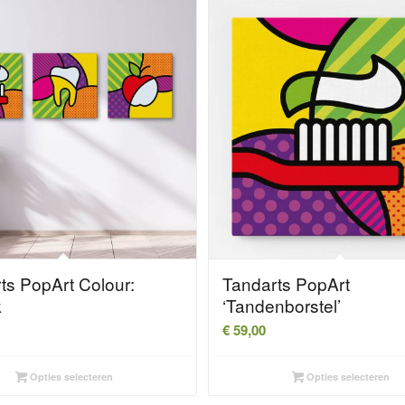
ts PopArt Colour:
Tandarts PopArt
k
‘Tandenborstel’
€
59,00
Opties selecteren
Opties selecteren