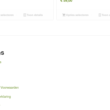
€
59,00
selecteren
Toon details
Opties selecteren
Toon d
QS
s
 Voorwaarden
rklaring
r