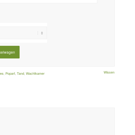
kelwagen
Wissen
ies
,
Popart
,
Tand
,
Wachtkamer