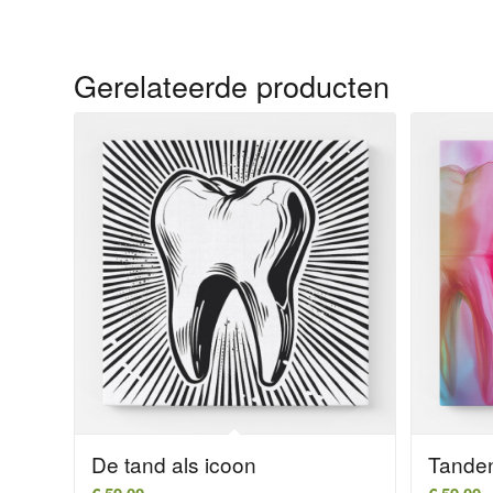
Gerelateerde producten
De tand als icoon
Tande