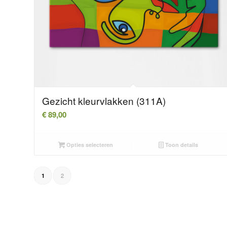
Gezicht kleurvlakken (311A)
€
89,00
Opties selecteren
Toon details
2
1