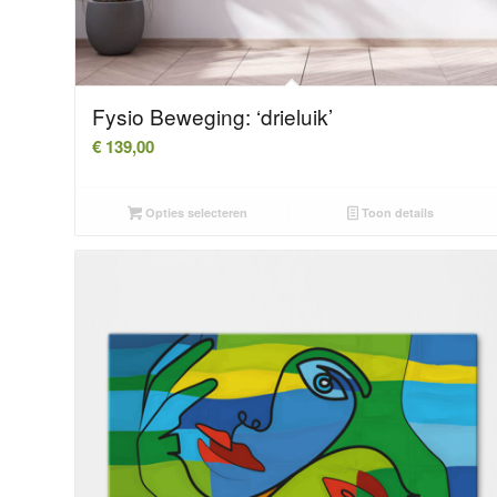
Fysio Beweging: ‘drieluik’
€
139,00
Opties selecteren
Toon details