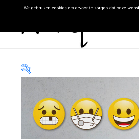
We gebruiken cookies om ervoor te zorgen dat onze websit
€ 59
59
89
119
149