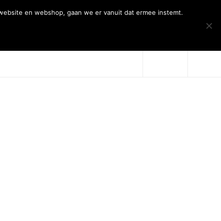
 website en webshop, gaan we er vanuit dat ermee instemt.
Over Artiqs
Projecten
Contact