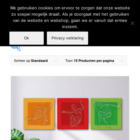
We gebruiken cookies om ervoor te zorgen dat onze website
zo soepel mogelijk draait. Als je doorgaat met het gebruiken
van de website en webshop, gaan we er vanuit dat ermee
instemt.
Ok
Privacy verklaring
Sorteer op
Toon
Standaard
15 Producten per pagina
€ 139
€ 179
139
149
159
169
179