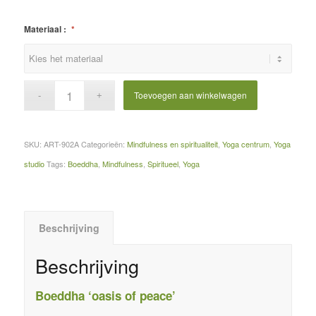
Materiaal :
*
Toevoegen aan winkelwagen
SKU:
ART-902A
Categorieën:
Mindfulness en spiritualiteit
,
Yoga centrum
,
Yoga
studio
Tags:
Boeddha
,
Mindfulness
,
Spiritueel
,
Yoga
Beschrijving
Beschrijving
Boeddha ‘oasis of peace’