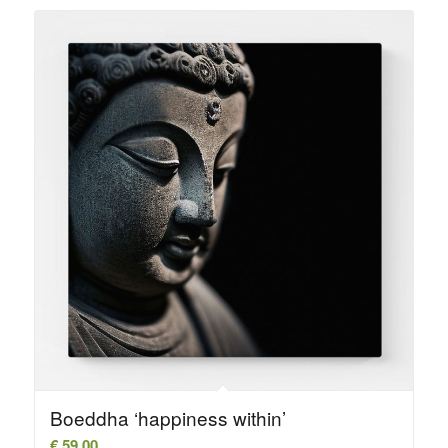
Boeddha ‘happiness within’
€
59,00