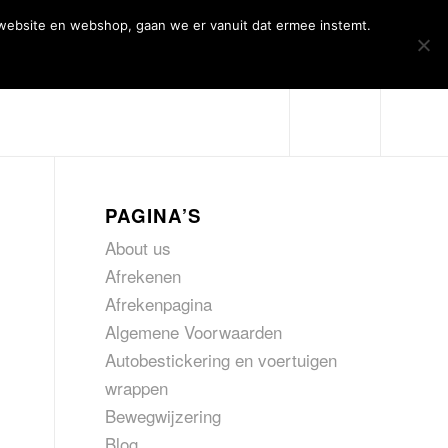
 website en webshop, gaan we er vanuit dat ermee instemt.
Over Artiqs
Projecten
Contact
PAGINA’S
About us
Afrekenen
Afrekenpagina
Algemene Voorwaarden
Autobestickering en voertuigen
wrappen
Bewegwijzering
Blog