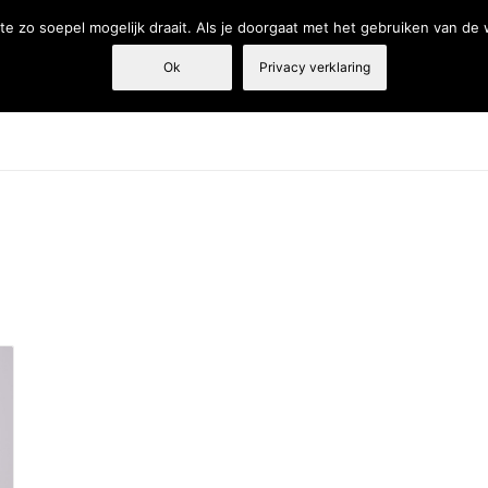
e zo soepel mogelijk draait. Als je doorgaat met het gebruiken van de
Ok
Privacy verklaring
Tandarts
Fysiotherapie
Webshop
Producten en diensten