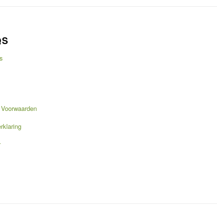
QS
s
 Voorwaarden
rklaring
r