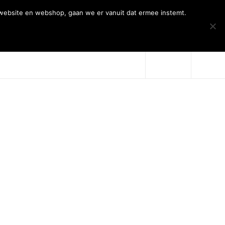
 website en webshop, gaan we er vanuit dat ermee instemt.
Over Artiqs
Projecten
Contact