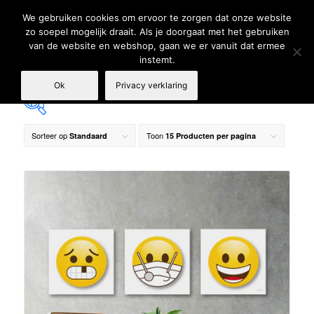
We gebruiken cookies om ervoor te zorgen dat onze website
zo soepel mogelijk draait. Als je doorgaat met het gebruiken
van de website en webshop, gaan we er vanuit dat ermee
instemt.
Ok
Privacy verklaring
Sorteer op
Toon
Standaard
15 Producten per pagina
€ 139
€ 179
139
149
159
169
179