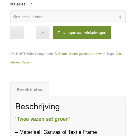
Materiaal :
*
Toevoegen aan winkelwagen
SKU:
ART-605A
Categorieën:
Stilleven
,
Vazen-glazen-aardewerk
Tags:
Glas
,
Groen
,
Vazen
Beschrijving
Beschrijving
‘Twee vazen set groen’
– Materiaal:
Canvas
of
TextielFrame