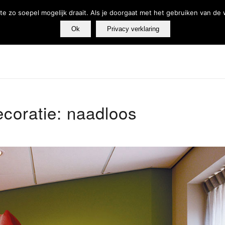
e zo soepel mogelijk draait. Als je doorgaat met het gebruiken van de
Ok
Privacy verklaring
Tandarts
Fysiotherapie
Webshop
Producten en diensten
coratie: naadloos