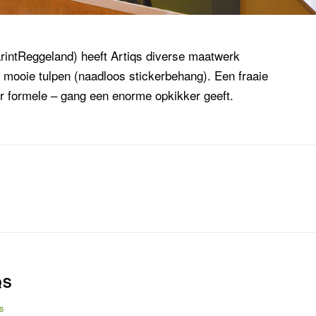
rintReggeland) heeft Artiqs diverse maatwerk
ooie tulpen (naadloos stickerbehang). Een fraaie
r formele – gang een enorme opkikker geeft.
QS
s