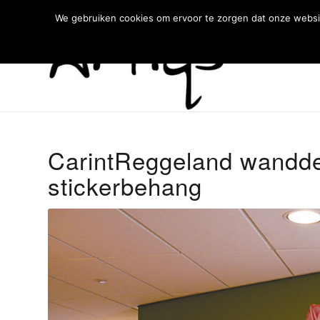
We gebruiken cookies om ervoor te zorgen dat onze websit
CarintReggeland wandde
stickerbehang