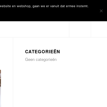
 website en webshop, gaan we er vanuit dat ermee instemt.
Over Artiqs
Projecten
Contact
CATEGORIEËN
Geen categorieën