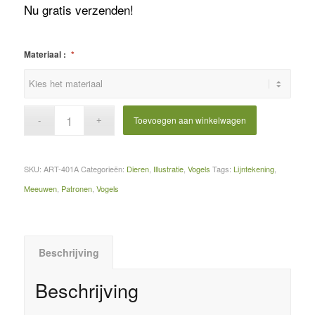
Nu gratis verzenden!
Materiaal :
*
Toevoegen aan winkelwagen
SKU:
ART-401A
Categorieën:
Dieren
,
Illustratie
,
Vogels
Tags:
Lijntekening
,
Meeuwen
,
Patronen
,
Vogels
Beschrijving
Beschrijving