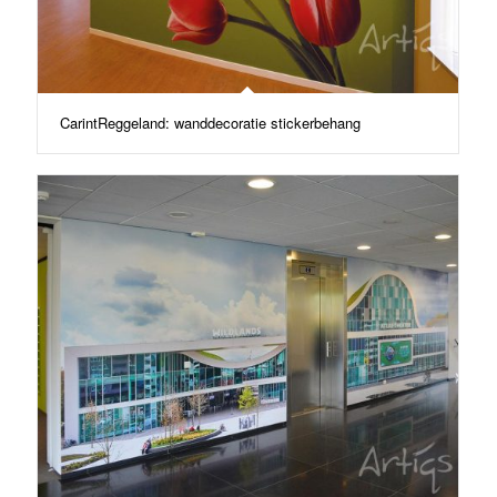
CarintReggeland: wanddecoratie stickerbehang