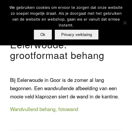
We gebruiken cookies om ervoor te zorgen dat onze website
zo soepel mogelijk draait. Als je doorgaat met het gebruiken
van de website en webshop, gaan we er vanuit dat ermee
instemt.
Ok
Privacy verklaring
Eelerwoude:
grootformaat behang
Bij Eelerwoude in Goor is de zomer al lang
begonnen. Een wandvullende afbeelding van een
mooie veld klaprozen siert de wand in de kantine.
Wandvullend behang, fotowand