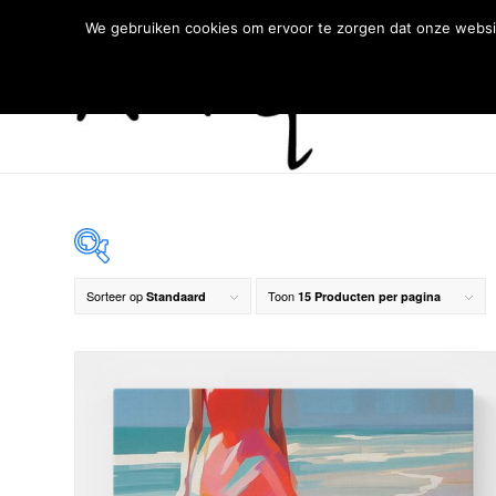
We gebruiken cookies om ervoor te zorgen dat onze websit
Sorteer op
Toon
Standaard
15 Producten per pagina
€ 59
59
77
94
112