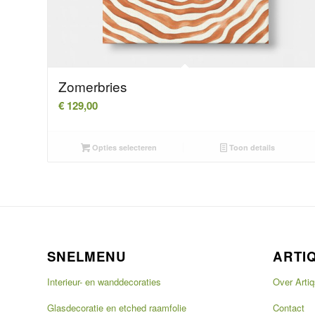
Zomerbries
€
129,00
Opties selecteren
Toon details
SNELMENU
ARTI
Interieur- en wanddecoraties
Over Artiq
Glasdecoratie en etched raamfolie
Contact