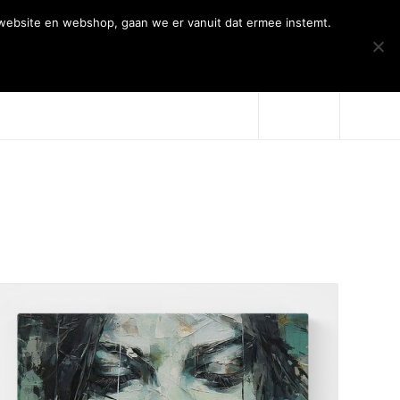
 website en webshop, gaan we er vanuit dat ermee instemt.
Over Artiqs
Projecten
Contact