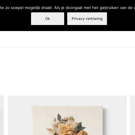
e zo soepel mogelijk draait. Als je doorgaat met het gebruiken van de
Ok
Privacy verklaring
Tandarts
Fysiotherapie
Webshop
Producten en diensten
€ 129
129