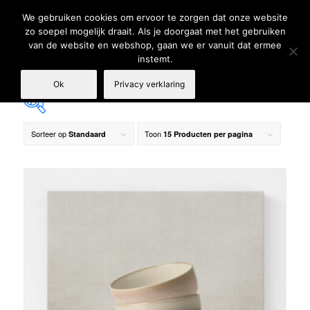
We gebruiken cookies om ervoor te zorgen dat onze website
zo soepel mogelijk draait. Als je doorgaat met het gebruiken
van de website en webshop, gaan we er vanuit dat ermee
instemt.
Ok
Privacy verklaring
Sorteer op
Toon
Standaard
15 Producten per pagina
€ 59
€ 179
59
89
119
149
179