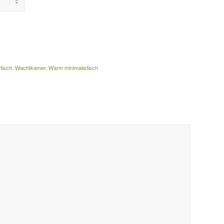
stisch
,
Wachtkamer
,
Warm minimalistisch