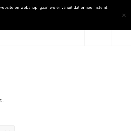
 website en webshop, gaan we er vanuit dat ermee instemt.
Over Artiqs
Projecten
Contact
me
.