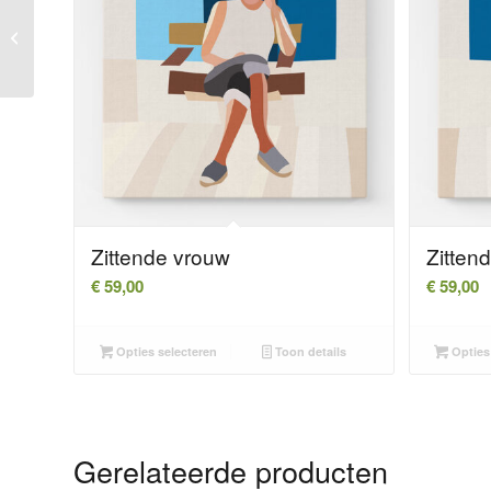
Zittende man
Zittende vrouw
Zitten
€
59,00
€
59,00
Opties selecteren
Toon details
Opties 
Gerelateerde producten