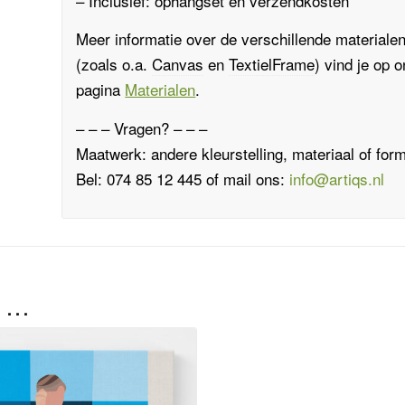
– Inclusief: ophangset en verzendkosten
Meer informatie over de verschillende materiale
(zoals o.a.
Canvas
en
TextielFrame
)
vind je op 
pagina
Materialen
.
– – – Vragen? – – –
Maatwerk: andere kleurstelling, materiaal of for
Bel: 074 85 12 445 of mail ons:
info@artiqs.nl
n …