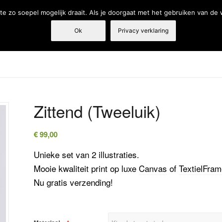
e zo soepel mogelijk draait. Als je doorgaat met het gebruiken van de
Ok
Privacy verklaring
Tandarts
Fysiotherapie
Webshop
Producten en diensten
Zittend (Tweeluik)
€
99,00
Unieke set van 2 illustraties.
Mooie kwaliteit print op luxe
Canvas
of
TextielFra
Nu gratis verzending!