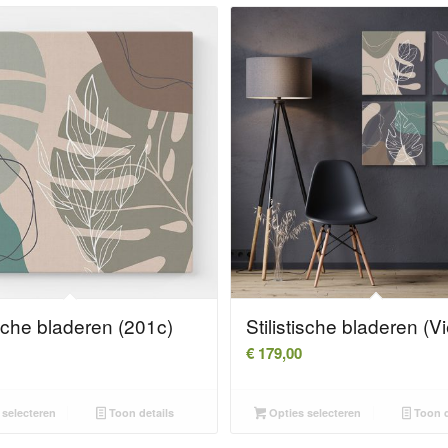
ische bladeren (201c)
Stilistische bladeren (Vi
€
179,00
selecteren
Toon details
Opties selecteren
Toon d