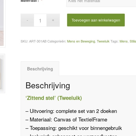
Materiaal :
*
Toevoegen aan winkelwagen
SKU:
ART-301AB
Categorieën:
Mens en Beweging
,
Tweeluik
Tags:
Mens
,
Stili
Beschrijving
Beschrijving
‘Zittend stel’ (Tweeluik)
– Uitvoering: complete set van 2 doeken
– Materiaal:
Canvas
of
TextielFrame
– Toepassing: geschikt voor binnengebruik