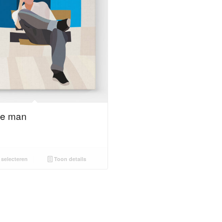
de man
selecteren
Toon details