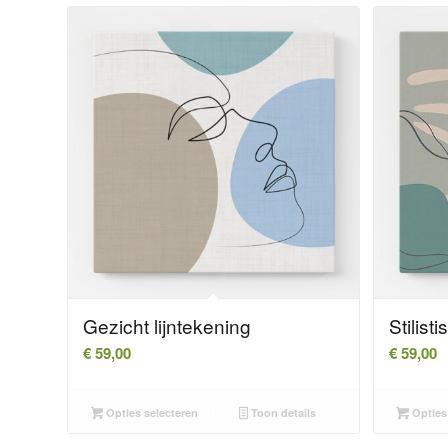
Gezicht lijntekening
Stilist
€
59,00
€
59,00
Opties selecteren
Toon details
Opties 