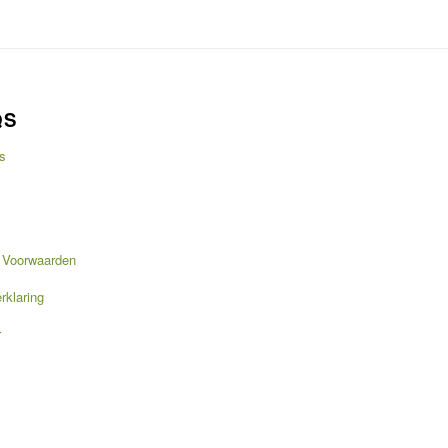
QS
s
 Voorwaarden
rklaring
r