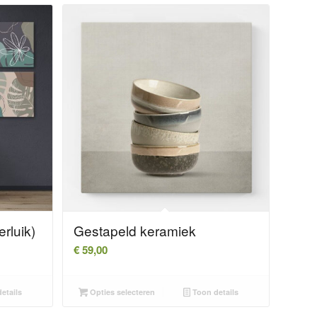
erluik)
Gestapeld keramiek
€
59,00
etails
Opties selecteren
Toon details